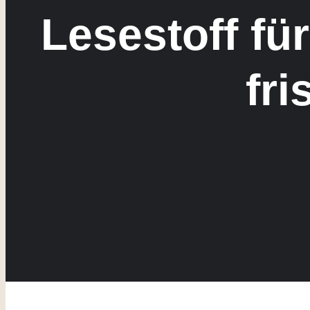
Lesestoff fü
fr